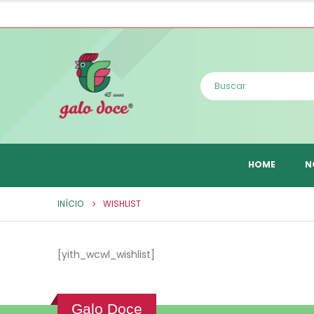
HOME
N
INÍCIO
WISHLIST
[yith_wcwl_wishlist]
Galo Doce