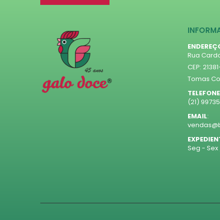
INFORM
ENDEREÇ
Rua Cardo
CEP: 2138
Tomas Coe
TELEFONE
(21) 9973
EMAIL
:
vendas@b
EXPEDIEN
Seg - Sex 