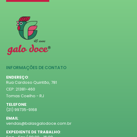
8
0
Experimente agora.
19
0
88
4
Quem prova, reconhece. Quem
gosta, não troca.
Salve, compartilhe e conte: frutas
vermelhas é o seu tipo de sabor?
#galodoce #frutasvermelhas
#balas #novidade #lancamento
#doces #tendencia #sabores
#confeitaria #vendamais
40
0
INFORMAÇÕES DE CONTATO
ENDEREÇO
:
Rua Cardoso Quintão, 781
CEP: 21381-460
Tomas Coelho - RJ
TELEFONE
:
(21) 99735-9168
EMAIL
:
vendas@balasgalodoce.com.br
EXPEDIENTE DE TRABALHO
: