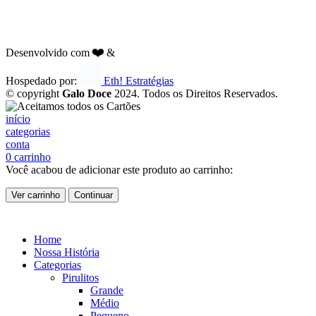
❤️
Desenvolvido com
&
Hospedado por:
Eth! Estratégias
© copyright
Galo Doce
2024. Todos os Direitos Reservados.
início
categorias
conta
0
carrinho
Você acabou de adicionar este produto ao carrinho:
Ver carrinho
Continuar
Home
Nossa História
Categorias
Pirulitos
Grande
Médio
Pequeno