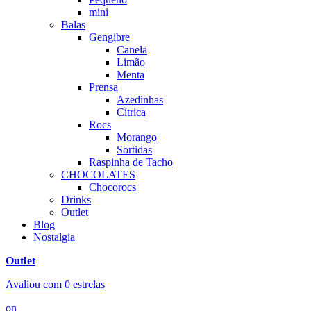
mini
Balas
Gengibre
Canela
Limão
Menta
Prensa
Azedinhas
Cítrica
Rocs
Morango
Sortidas
Raspinha de Tacho
CHOCOLATES
Chocorocs
Drinks
Outlet
Blog
Nostalgia
Outlet
Avaliou com
0
estrelas
on