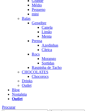
Grande
Médio
Pequeno
mini
Balas
Gengibre
Canela
Limão
Menta
Prensa
Azedinhas
Cítrica
Rocs
Morango
Sortidas
Raspinha de Tacho
CHOCOLATES
Chocorocs
Drinks
Outlet
Blog
Nostalgia
Outlet
Procurar