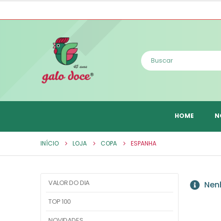
HOME
N
INÍCIO
LOJA
COPA
ESPANHA
VALOR DO DIA
Nenh
TOP 100
NOVIDADES