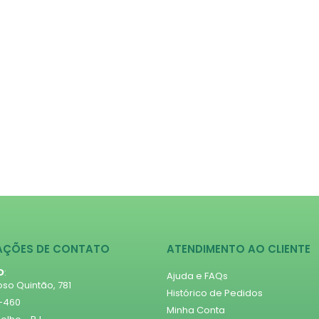
AÇÕES DE CONTATO
ATENDIMENTO AO CLIENTE
O
:
Ajuda e FAQs
so Quintão, 781
Histórico de Pedidos
1-460
Minha Conta