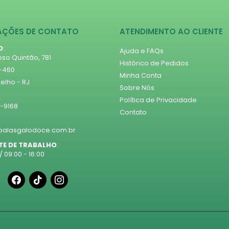
AÇÕES DE CONTATO
ATENDIMENTO AO CLIENTE
O
:
Ajuda e FAQs
so Quintão, 781
Histórico de Pedidos
1-460
Minha Conta
lho - RJ
Sobre Nós
:
Política de Privacidade
5-9168
Contato
alasgalodoce.com.br
TE DE TRABALHO
:
/ 09:00 - 16:00
facebook
tiktok
instagram