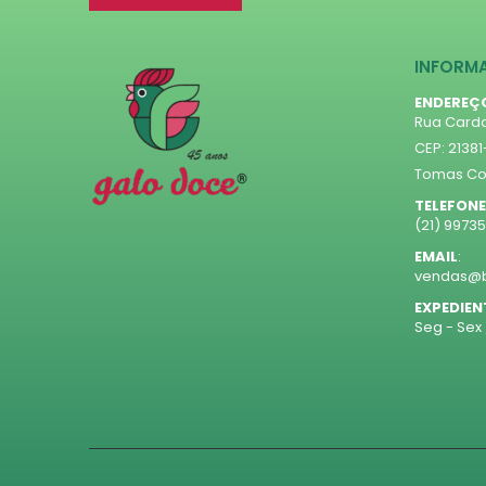
INFORM
ENDEREÇ
Rua Cardo
CEP: 2138
Tomas Coe
TELEFONE
(21) 9973
EMAIL
:
vendas@b
EXPEDIEN
Seg - Sex 