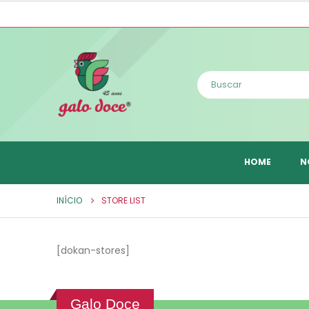
HOME
N
INÍCIO
STORE LIST
[dokan-stores]
Galo Doce