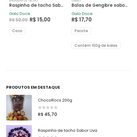
RASPINHA DE TACHO
LIMÃO
R
Raspinha de tacho Sabor Coco
Balas de Gengibre sabor Limão 100g
R
Galo Doce
Galo Doce
G
O
O
R$
15,00
R$
17,70
R$
50,00
R
preço
preço
original
atual
Coco
Pacote
era:
é:
R$ 50,00.
R$ 15,00.
Contém 100g de balas
PRODUTOS EM DESTAQUE
ChocoRocs 200g
0
de 5
R$
45,70
Raspinha de tacho Sabor Uva