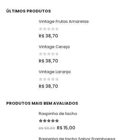
ÚLTIMOS PRODUTOS
Vintage Frutas Amarelas
0
de 5
R$
38,70
Vintage Cereja
0
de 5
R$
38,70
Vintage Laranja
0
de 5
R$
38,70
PRODUTOS MAIS BEM AVALIADOS
Raspinha de tacho
5.00
de 5
O
O
R$
15,00
R$
50,00
preço
preço
Raspinha de tacho Sabor Framboesa