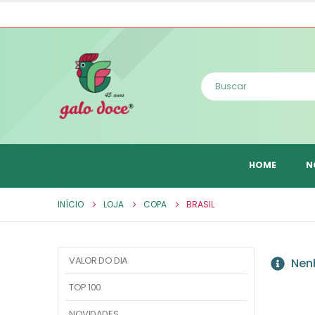
HOME
N
INÍCIO
LOJA
COPA
BRASIL
VALOR DO DIA
Nenh
TOP 100
NOVIDADES