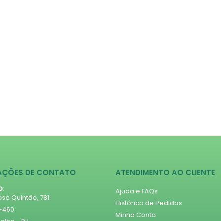
AÇÕES DE CONTATO
ATENDIMENTO AO CLIENTE
O
:
Ajuda e FAQs
so Quintão, 781
Histórico de Pedidos
1-460
Minha Conta