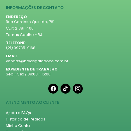
INFORMAÇÕES DE CONTATO
ENDEREÇO
:
Rua Cardoso Quintão, 781
CEP: 21381-460
Tomas Coelho - RJ
TELEFONE
:
(21) 99735-9168
EMAIL
:
vendas@balasgalodoce.com.br
EXPEDIENTE DE TRABALHO
:
Seg - Sex / 09:00 - 16:00
facebook
tiktok
instagram
ATENDIMENTO AO CLIENTE
Ajuda e FAQs
Histórico de Pedidos
Minha Conta